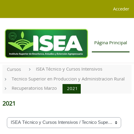
Salta al contenido principal
G-4TGCD85KJP
Acceder
Página Principal
ISEA Técnico y Cursos Intensivos
Cursos
Tecnico Superior en Produccion y Administracion Rural
Recuperatorios Marzo
2021
2021
Categorías