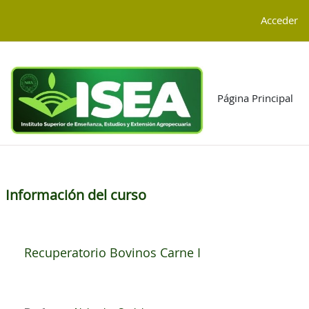
Salta al contenido principal
G-4TGCD85KJP
Acceder
Página Principal
Información del curso
Recuperatorio Bovinos Carne I