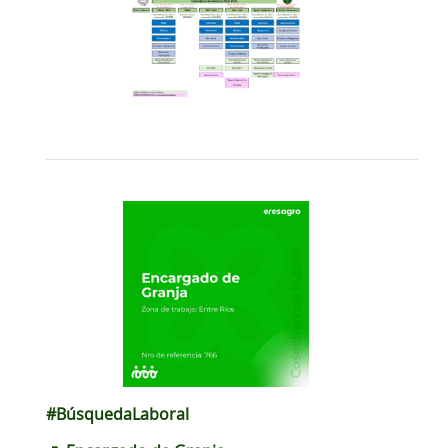
#BúsquedaLaboral