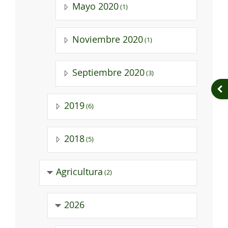
Mayo 2020
(1)
Noviembre 2020
(1)
Septiembre 2020
(3)
Abr
2019
(6)
2018
(5)
Agricultura
(2)
2026