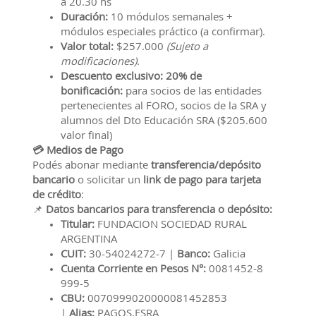
a 20.30 hs
Duración:
10 módulos semanales +
módulos especiales práctico (a confirmar).
Valor total:
$257.000
(Sujeto a
modificaciones)
.
Descuento exclusivo:
20% de
bonificación:
para socios de las entidades
pertenecientes al FORO, socios de la SRA y
alumnos del Dto Educación SRA ($205.600
valor final)
💳 Medios de Pago
Podés abonar mediante
transferencia/depósito
bancario
o solicitar un
link de pago para tarjeta
de crédito
:
📌
Datos bancarios para transferencia o depósito:
Titular:
FUNDACION SOCIEDAD RURAL
ARGENTINA
CUIT:
30-54024272-7 |
Banco:
Galicia
Cuenta Corriente en Pesos N°:
0081452-8
999-5
CBU:
0070999020000081452853
|
Alias:
PAGOS.FSRA