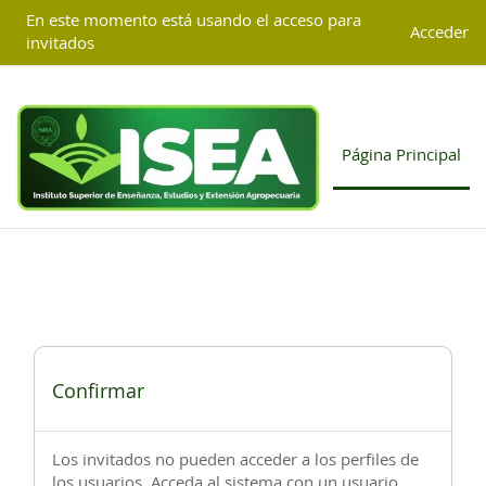
Salta al contenido principal
G-4TGCD85KJP
En este momento está usando el acceso para
Acceder
invitados
Página Principal
Confirmar
Los invitados no pueden acceder a los perfiles de
los usuarios. Acceda al sistema con un usuario