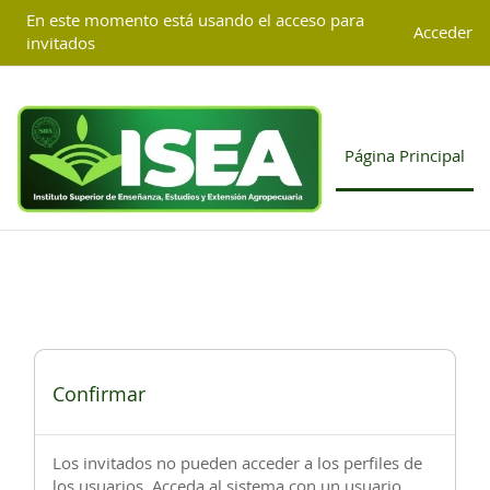
Salta al contenido principal
G-4TGCD85KJP
En este momento está usando el acceso para
Acceder
invitados
Página Principal
Confirmar
Los invitados no pueden acceder a los perfiles de
los usuarios. Acceda al sistema con un usuario