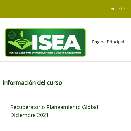
Salta al contenido principal
G-4TGCD85KJP
Acceder
Página Principal
Información del curso
Recuperatorio Planeamiento Global
Diciembre 2021