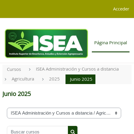
Salta al contenido principal
G-4TGCD85KJP
Acceder
Página Principal
ISEA Administración y Cursos a distancia
Cursos
Agricultura
2025
Junio 2025
Junio 2025
Categorías
Buscar cursos